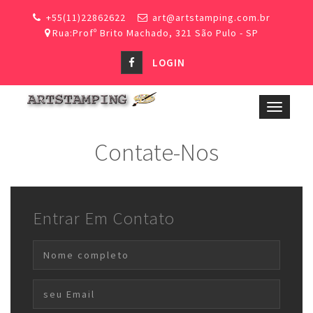
+55(11)22862622
art@artstamping.com.br
Rua:Profº Brito Machado, 321 São Pulo - SP
LOGIN
Toggle
navigat
Contate-Nos
Entrar Em Contato