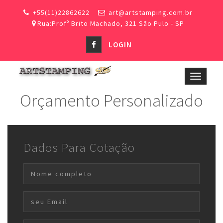
+55(11)22862622
art@artstamping.com.br
Rua:Profº Brito Machado, 321 São Pulo - SP
LOGIN
Toggle
navigat
Orçamento Personalizado
Dados Para Cotação